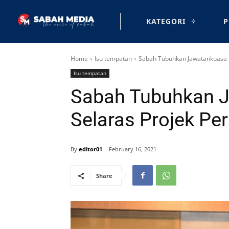
KATEGORI
P
Home
Isu tempatan
Sabah Tubuhkan Jawatankuasa K
Isu tempatan
Sabah Tubuhkan 
Selaras Projek Pe
By
editor01
February 16, 2021
Share