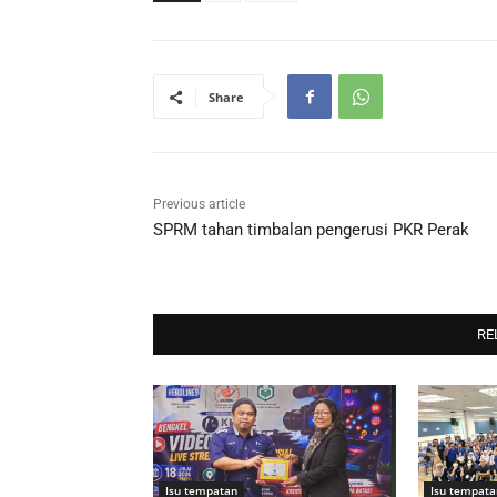
Share
Previous article
SPRM tahan timbalan pengerusi PKR Perak
RE
Isu tempatan
Isu tempata