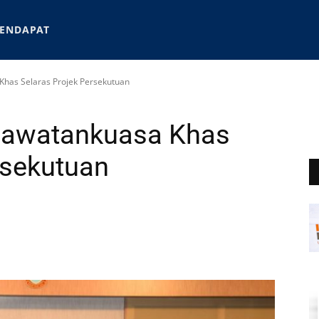
ENDAPAT
has Selaras Projek Persekutuan
Jawatankuasa Khas
rsekutuan