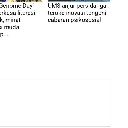
 Genome Day’
UMS anjur persidangan
rkasa literasi
teroka inovasi tangani
k, minat
cabaran psikososial
si muda
p...