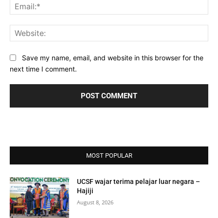
Ema
Web
Save my name, email, and website in this browser for the
next time I comment.
MOST POPULAR
UCSF wajar terima pelajar luar negara –
Hajiji
August 8, 2026