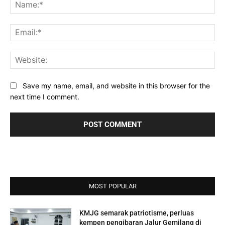
Na
Ema
Web
Save my name, email, and website in this browser for the
next time I comment.
MOST POPULAR
KMJG semarak patriotisme, perluas
kempen pengibaran Jalur Gemilang di