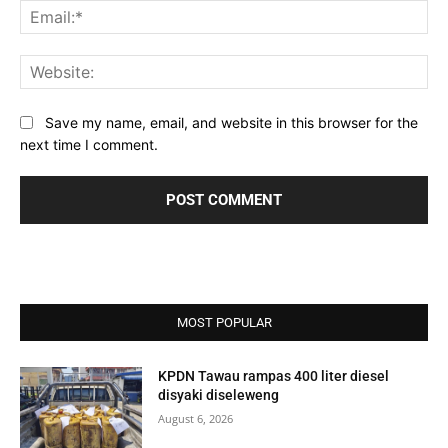
Ema
Web
Save my name, email, and website in this browser for the
next time I comment.
MOST POPULAR
KPDN Tawau rampas 400 liter diesel
disyaki diseleweng
August 6, 2026