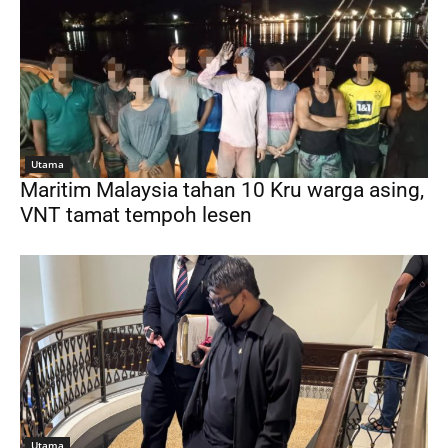
Utama
Maritim Malaysia tahan 10 Kru warga asing,
VNT tamat tempoh lesen
Utama