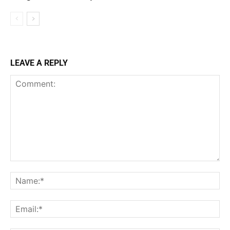
LEAVE A REPLY
Comment:
Na
Ema