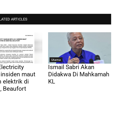
LATED ARTICLES
Utama
lectricity
Ismail Sabri Akan
 insiden maut
Didakwa Di Mahkamah
 elektrik di
KL
 Beaufort