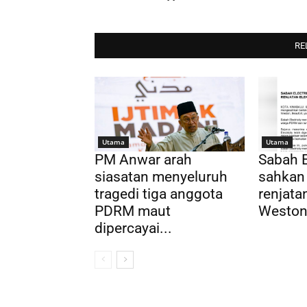
RE
Utama
Utama
PM Anwar arah
Sabah E
siasatan menyeluruh
sahkan
tragedi tiga anggota
renjatan
PDRM maut
Weston,
dipercayai...