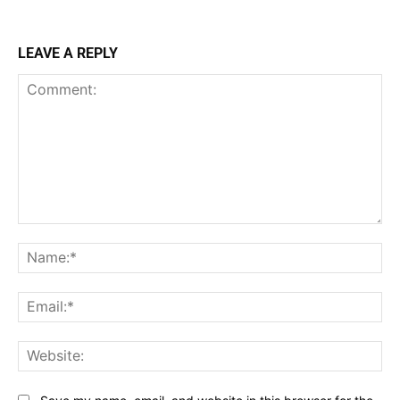
LEAVE A REPLY
Comment:
Na
Ema
Web