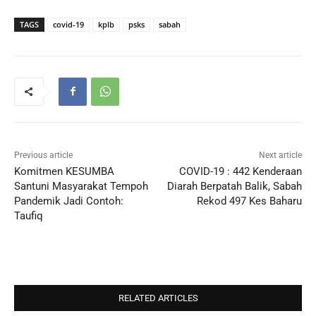
TAGS
covid-19
kplb
psks
sabah
Previous article
Next article
Komitmen KESUMBA
COVID-19 : 442 Kenderaan
Santuni Masyarakat Tempoh
Diarah Berpatah Balik, Sabah
Pandemik Jadi Contoh:
Rekod 497 Kes Baharu
Taufiq
RELATED ARTICLES