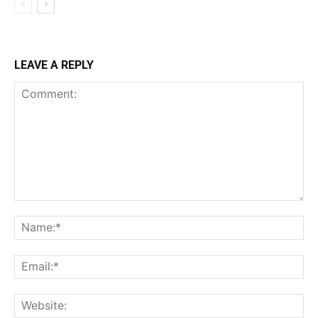
LEAVE A REPLY
Comment:
Na
Ema
Web