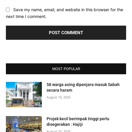
Save my name, email, and website in this browser for the
next time I comment.
MOST POPULAR
58 warga asing dipenjara masuk Sabah
secara haram
August 10, 2026
Projek kecil berimpak tinggi perlu
disegerakan : Hajiji
August 10, 2026