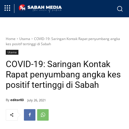
Home
Utama
COVID-19: Saringan Kontak Rapat penyumbang angka
kes positif tertinggi di Sabah
Utama
COVID-19: Saringan Kontak
Rapat penyumbang angka kes
positif tertinggi di Sabah
By
editor03
July 26, 2021