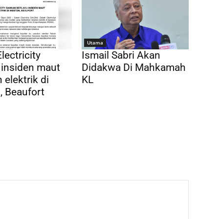
Utama
lectricity
Ismail Sabri Akan
 insiden maut
Didakwa Di Mahkamah
 elektrik di
KL
 Beaufort