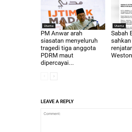
Utama
Utama
PM Anwar arah
Sabah E
siasatan menyeluruh
sahkan
tragedi tiga anggota
renjatan
PDRM maut
Weston,
dipercayai...
LEAVE A REPLY