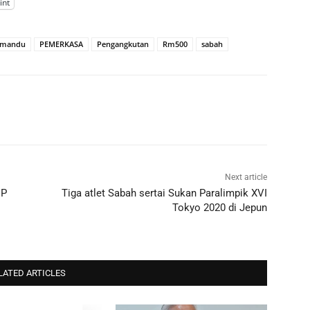
int
emandu
PEMERKASA
Pengangkutan
Rm500
sabah
Next article
.P
Tiga atlet Sabah sertai Sukan Paralimpik XVI
Tokyo 2020 di Jepun
LATED ARTICLES