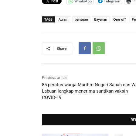
WhatsApp
Telegram
Pr
TAGS
Awam
bantuan
Bayaran
One-off
P
Share
Previous article
85 peratus warga Maritim Negeri Sabah dan W
Labuan lengkap menerima suntikan vaksin
COVID-19
RE