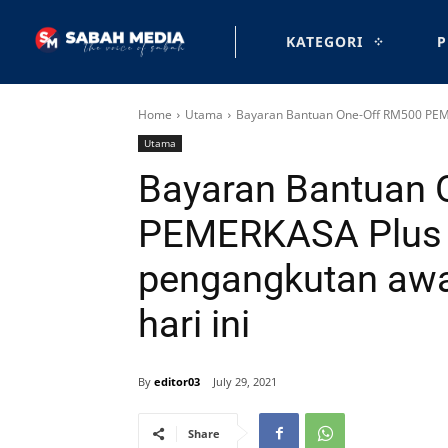
KATEGORI
P
Home
Utama
Bayaran Bantuan One-Off RM500 PEM
Utama
Bayaran Bantuan 
PEMERKASA Plus 
pengangkutan awa
hari ini
By
editor03
July 29, 2021
Share