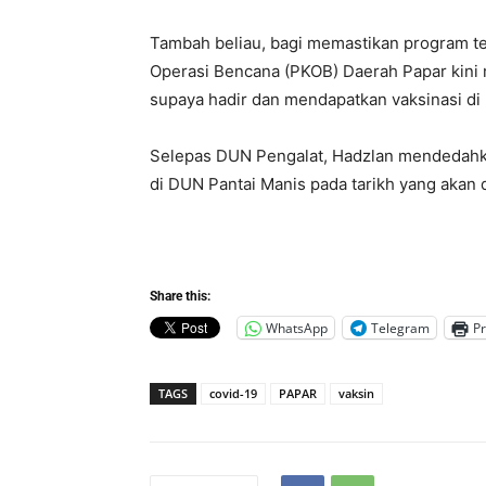
Tambah beliau, bagi memastikan program te
Operasi Bencana (PKOB) Daerah Papar kin
supaya hadir dan mendapatkan vaksinasi di l
Selepas DUN Pengalat, Hadzlan mendedahk
di DUN Pantai Manis pada tarikh yang aka
Share this:
WhatsApp
Telegram
Pr
TAGS
covid-19
PAPAR
vaksin