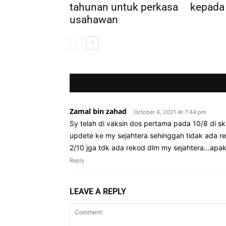
tahunan untuk perkasa
kepada
usahawan
Zamal bin zahad
October 4, 2021 At 7:44 pm
Sy telah di vaksin dos pertama pada 10/8 di s
updete ke my sejahtera sehinggah tidak ada re
2/10 jga tdk ada rekod dlm my sejahtera…apak
Reply
LEAVE A REPLY