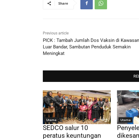
Share
Previous article
PICK : Tambah Jumlah Dos Vaksin di Kawasa
Luar Bandar, Sambutan Penduduk Semakin
Meningkat
RE
Utama
Utama
SEDCO salur 10
Penyel
peratus keuntungan
dikesan