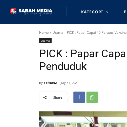
KATEGORI
P
Home
Utama
PICK : Papar Capai 40 Peratus Vaksin
Utama
PICK : Papar Capa
Penduduk
By
editor02
July 31, 2021
Share