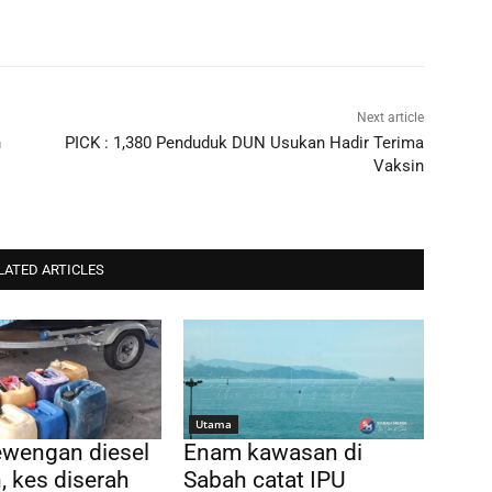
Next article
n
PICK : 1,380 Penduduk DUN Usukan Hadir Terima
Vaksin
LATED ARTICLES
Utama
ewengan diesel
Enam kawasan di
, kes diserah
Sabah catat IPU