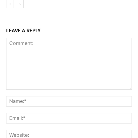
LEAVE A REPLY
Comment:
Na
Ema
Web