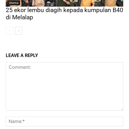
Utama
25 ekor lembu diagih kepada kumpulan B40
di Melalap
LEAVE A REPLY
Comment:
Na