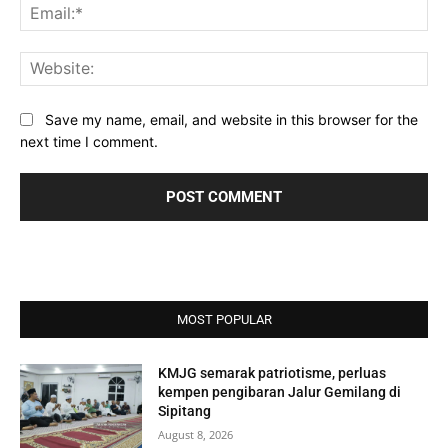
Ema
Web
Save my name, email, and website in this browser for the
next time I comment.
MOST POPULAR
KMJG semarak patriotisme, perluas
kempen pengibaran Jalur Gemilang di
Sipitang
August 8, 2026