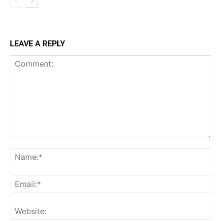
LEAVE A REPLY
Comment:
Na
Ema
Web