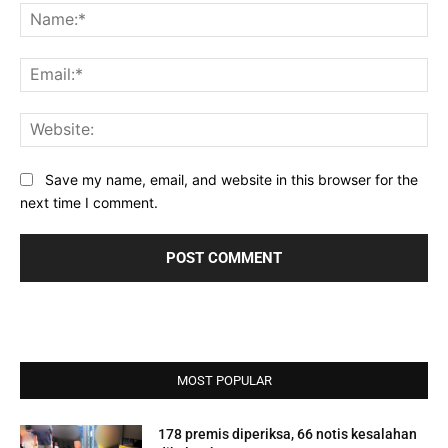
Na
Ema
Web
Save my name, email, and website in this browser for the
next time I comment.
MOST POPULAR
178 premis diperiksa, 66 notis kesalahan