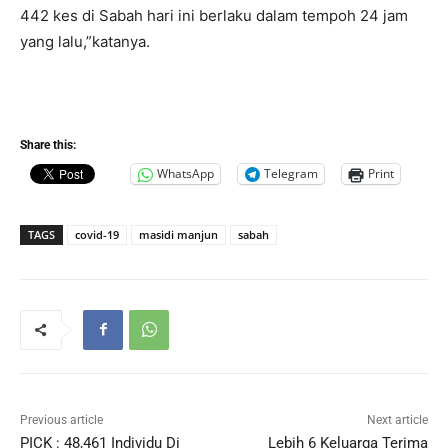
442 kes di Sabah hari ini berlaku dalam tempoh 24 jam
yang lalu,”katanya.
Share this:
WhatsApp
Telegram
Print
TAGS
covid-19
masidi manjun
sabah
Previous article
Next article
PICK : 48,461 Individu Di
Lebih 6 Keluarga Terima