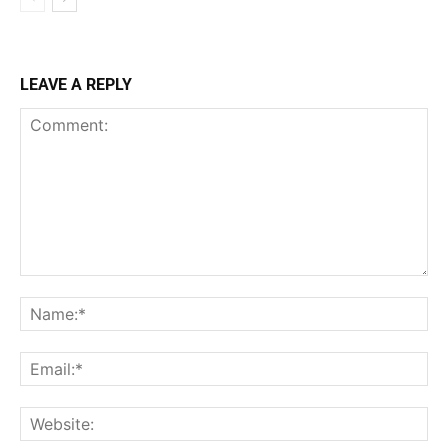
LEAVE A REPLY
Comment:
Na
Ema
Web