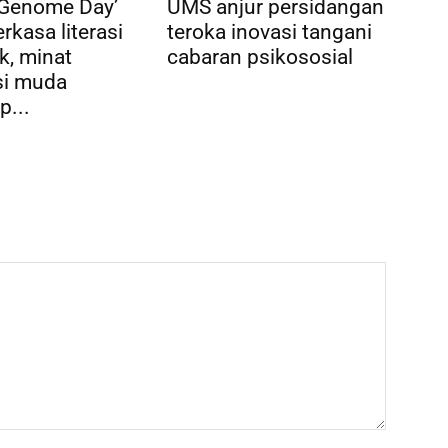
 Genome Day’
UMS anjur persidangan
rkasa literasi
teroka inovasi tangani
k, minat
cabaran psikososial
si muda
p...