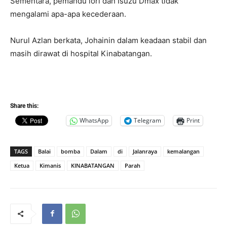
Sementara, pemandu lori dan Isuzu Dmax tidak
mengalami apa-apa kecederaan.
Nurul Azlan berkata, Johainin dalam keadaan stabil dan
masih dirawat di hospital Kinabatangan.
Share this:
WhatsApp
Telegram
Print
TAGS
Balai
bomba
Dalam
di
Jalanraya
kemalangan
Ketua
Kimanis
KINABATANGAN
Parah