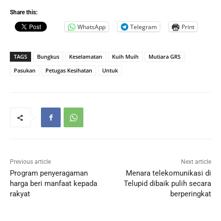
Share this:
WhatsApp
Telegram
Print
TAGS
Bungkus
Keselamatan
Kuih Muih
Mutiara GRS
Pasukan
Petugas Kesihatan
Untuk
Previous article
Next article
Program penyeragaman
Menara telekomunikasi di
harga beri manfaat kepada
Telupid dibaik pulih secara
rakyat
berperingkat