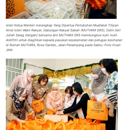
Isteri Ketua Menteri merangkap Yang Dipertua Pertubuhan Muafakat Titipan
Amal Isteri Wakil Rakyat, Gabungan Rakyat Sabah (MUTIARA GRS), Datin Seri
Juliah Salag (tengah) bersama ahli MUTIARA GRS membungkus kuih muih
Aidilfitri untuk diagihkan kepada pasukan keselamatan dan petugas kesihatan
di Rumah MUTIARA, Rose Garden, Jalan Penampang pada Sabtu.-Foto ihsan
JKM