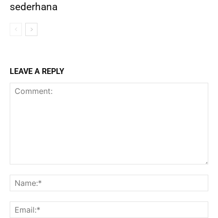
sederhana
LEAVE A REPLY
Comment:
Na
Ema