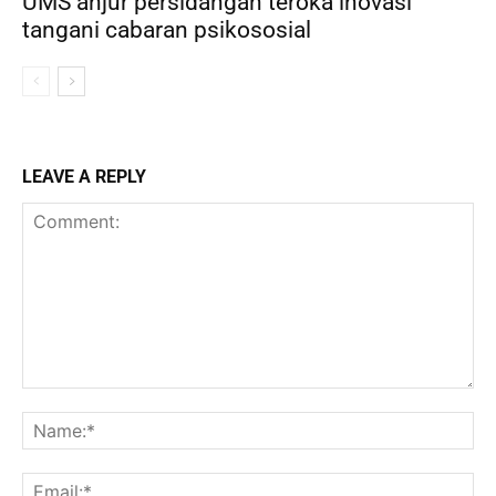
UMS anjur persidangan teroka inovasi
tangani cabaran psikososial
LEAVE A REPLY
Comment:
Na
Ema