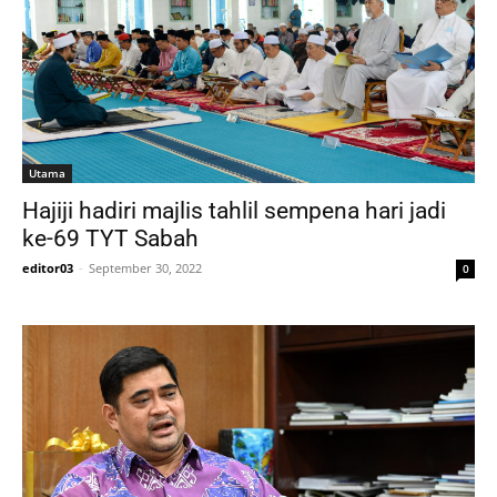
Utama
Hajiji hadiri majlis tahlil sempena hari jadi
ke-69 TYT Sabah
editor03
-
September 30, 2022
0