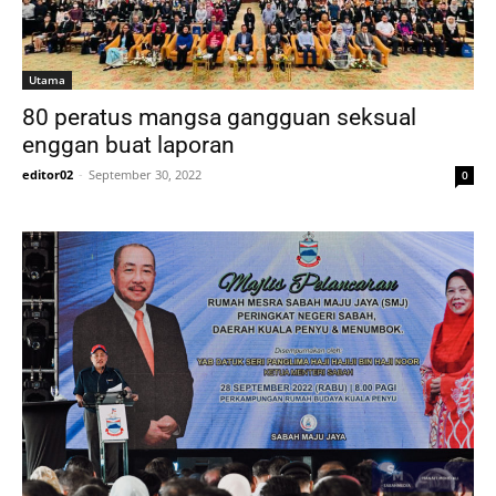
Utama
80 peratus mangsa gangguan seksual
enggan buat laporan
editor02
-
September 30, 2022
0