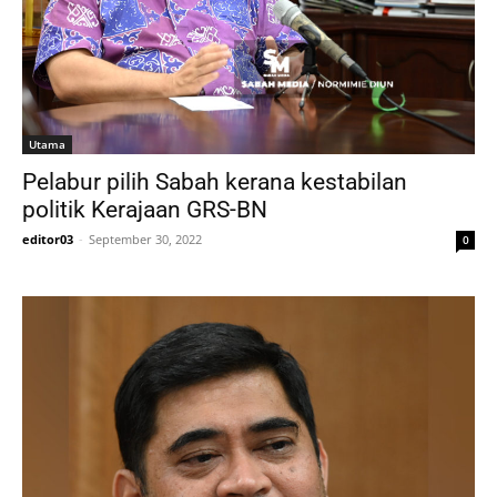
Utama
Pelabur pilih Sabah kerana kestabilan
politik Kerajaan GRS-BN
editor03
-
September 30, 2022
0