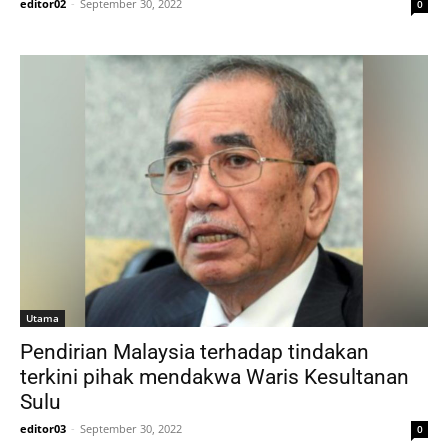
editor02
-
September 30, 2022
0
Utama
Pendirian Malaysia terhadap tindakan
terkini pihak mendakwa Waris Kesultanan
Sulu
editor03
-
September 30, 2022
0