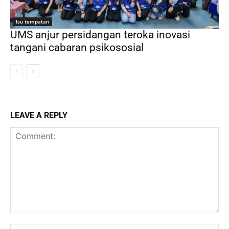
Isu tempatan
UMS anjur persidangan teroka inovasi
tangani cabaran psikososial
LEAVE A REPLY
Comment:
Na