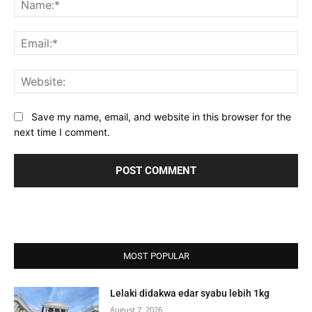
Ema
Web
Save my name, email, and website in this browser for the
next time I comment.
MOST POPULAR
Lelaki didakwa edar syabu lebih 1kg
August 7, 2026