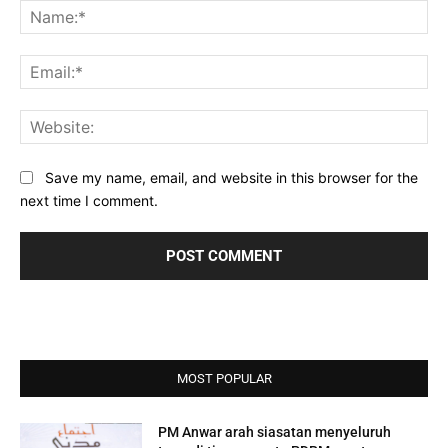
Na
Ema
Web
Save my name, email, and website in this browser for the
next time I comment.
MOST POPULAR
PM Anwar arah siasatan menyeluruh