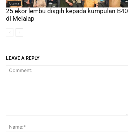
Utama
25 ekor lembu diagih kepada kumpulan B40
di Melalap
LEAVE A REPLY
Comment:
Na