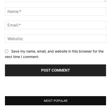
Comment:
Na
Ema
Web
Save my name, email, and website in this browser for the
next time I comment.
MOST POPULAR