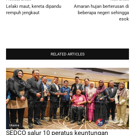
Lelaki maut, kereta dipandu
Amaran hujan berterusan di
rempuh jengkaut
beberapa negeri sehingga
esok
RELATED ARTICLES
Utama
SEDCO salur 10 peratus keuntungan