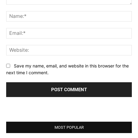
Comment:
Na
Ema
Web
Save my name, email, and website in this browser for the
next time I comment.
MOST POPULAR