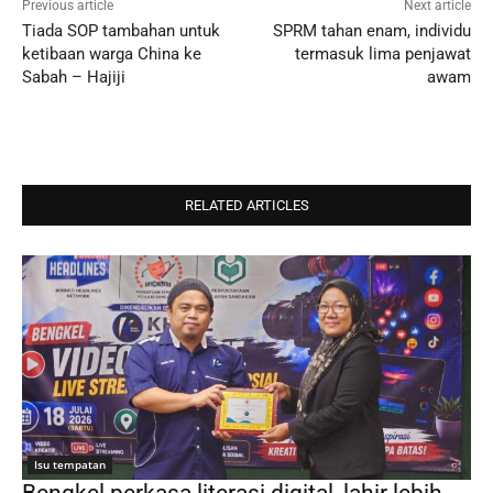
Previous article
Next article
Tiada SOP tambahan untuk
SPRM tahan enam, individu
ketibaan warga China ke
termasuk lima penjawat
Sabah – Hajiji
awam
RELATED ARTICLES
Isu tempatan
Bengkel perkasa literasi digital, lahir lebih