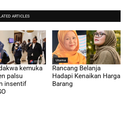
LATED ARTICLES
Utama
idakwa kemuka
Rancang Belanja
n palsu
Hadapi Kenaikan Harga
n insentif
Barang
SO