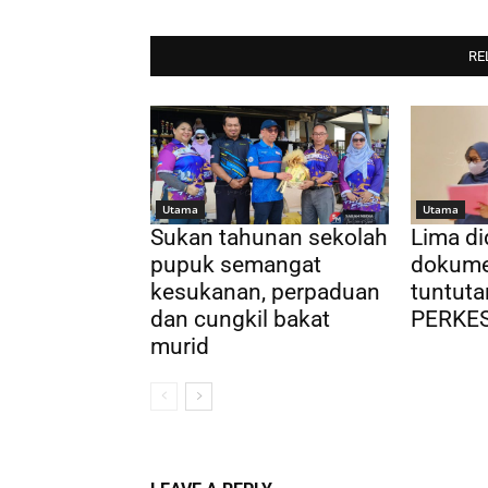
RE
Utama
Utama
Sukan tahunan sekolah
Lima d
pupuk semangat
dokume
kesukanan, perpaduan
tuntuta
dan cungkil bakat
PERKE
murid