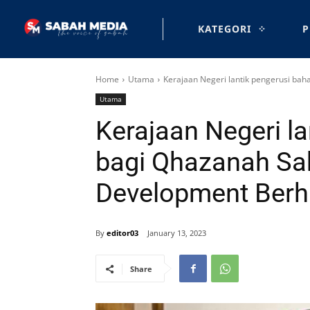
KATEGORI
P
Home
Utama
Kerajaan Negeri lantik pengerusi ba
Utama
Kerajaan Negeri la
bagi Qhazanah Sa
Development Ber
By
editor03
January 13, 2023
Share