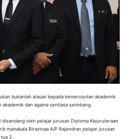
sibukan bukanlah alasan kepada kemerosotan akademik
n akademik dan agama sentiasa seimbang.
1 disandang oleh pelajar jurusan Diploma Kejuruteraan
rib manakala Biravinaa A/P Rajendran pelajar jurusan
tua 2 .