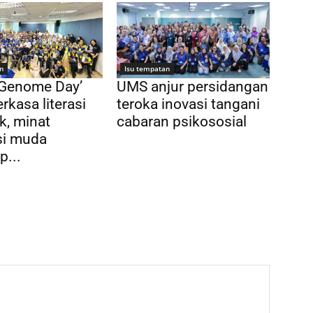
n
Isu tempatan
 Genome Day’
UMS anjur persidangan
rkasa literasi
teroka inovasi tangani
k, minat
cabaran psikososial
si muda
p...