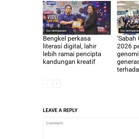
Isu tempatan
Isu tempata
Bengkel perkasa
‘Sabah
literasi digital, lahir
2026 pe
lebih ramai pencipta
genomi
kandungan kreatif
genera
terhada
LEAVE A REPLY