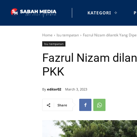
KATEGORI
P
Home
Isu tempatan
Fazrul Nizam dilantik Yang Dip
Isu tempatan
Fazrul Nizam dila
PKK
By
editor02
March 3, 2023
Share