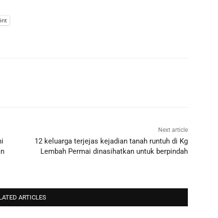
int
Next article
ni
12 keluarga terjejas kejadian tanah runtuh di Kg
an
Lembah Permai dinasihatkan untuk berpindah
LATED ARTICLES