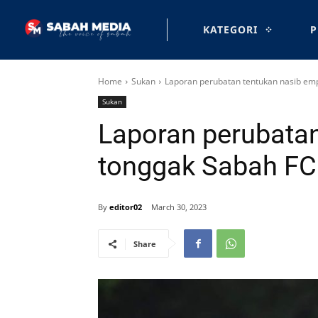
KATEGORI
P
Home
Sukan
Laporan perubatan tentukan nasib em
Sukan
Laporan perubatan
tonggak Sabah FC
By
editor02
March 30, 2023
Share