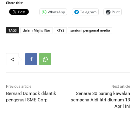
Share this:
WhatsApp
Telegram
Print
TAGS
dalam Majlis Iftar
KTYS
santuni pengamal media
Previous article
Next article
Bernard Dompok dilantik
Senarai 30 barang kawalan
pengerusi SME Corp
sempena Aidilfitri diumum 13
April ini