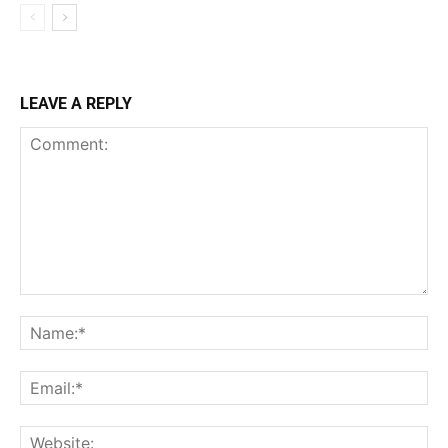
LEAVE A REPLY
Comment:
Na
Ema
Web