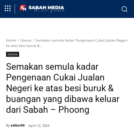
Home
Utama
Semakan semula kadar Pengenaan Cukai Jualan Negeri
ke atas besi buruk &...
Utama
Semakan semula kadar
Pengenaan Cukai Jualan
Negeri ke atas besi buruk &
buangan yang dibawa keluar
dari Sabah – Phoong
By
editor03
April 12, 2023