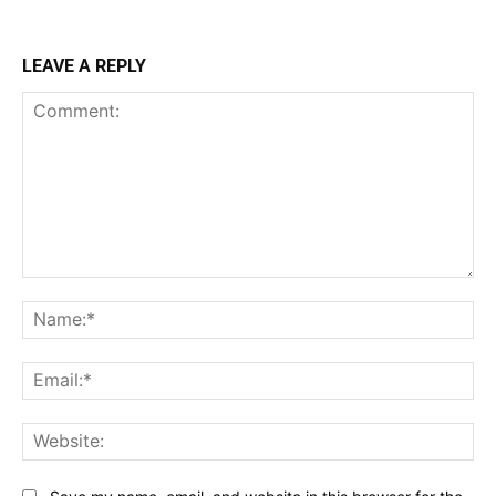
LEAVE A REPLY
Comment:
Na
Ema
Web