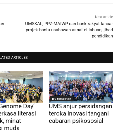
Next article
kan
UMSKAL, PPZ-MAIWP dan bank rakyat lancar
projek bantu usahawan asnaf di labuan, jihad
pendidikan
LATED ARTICLES
n
Isu tempatan
 Genome Day’
UMS anjur persidangan
rkasa literasi
teroka inovasi tangani
k, minat
cabaran psikososial
si muda