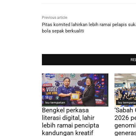
Previous article
Pitas komited lahirkan lebih ramai pelapis su
bola sepak berkualiti
RE
Isu tempatan
Isu tempata
Bengkel perkasa
‘Sabah
literasi digital, lahir
2026 pe
lebih ramai pencipta
genomi
kandungan kreatif
genera