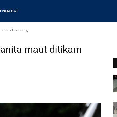
ENDAPAT
tikam bekas tunang
anita maut ditikam