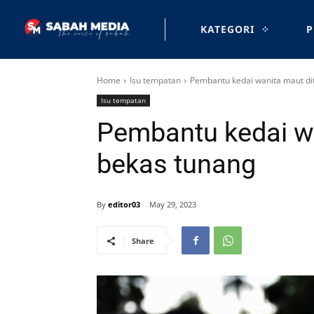
KATEGORI
P
Home
Isu tempatan
Pembantu kedai wanita maut di
Isu tempatan
Pembantu kedai w
bekas tunang
By
editor03
May 29, 2023
Share