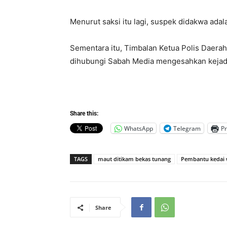
Menurut saksi itu lagi, suspek didakwa ada
Sementara itu, Timbalan Ketua Polis Daerah
dihubungi Sabah Media mengesahkan kejadi
Share this:
WhatsApp
Telegram
Pr
TAGS
maut ditikam bekas tunang
Pembantu kedai 
Share