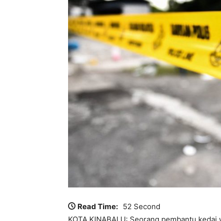
Read Time:
52 Second
KOTA KINABALU: Seorang pembantu kedai wa