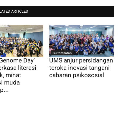
LATED ARTICLES
n
Isu tempatan
 Genome Day’
UMS anjur persidangan
rkasa literasi
teroka inovasi tangani
k, minat
cabaran psikososial
si muda
p...