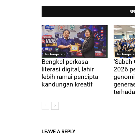
RE
Isu tempatan
Isu tempata
Bengkel perkasa
‘Sabah
literasi digital, lahir
2026 pe
lebih ramai pencipta
genomi
kandungan kreatif
genera
terhada
LEAVE A REPLY