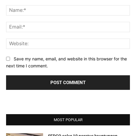
Comment:
Na
Ema
Web
Save my name, email, and website in this browser for the
next time I comment.
MOST POPULAR