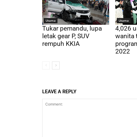
Utama
Utama
Tukar pemandu, lupa
4,026 
letak gear P, SUV
wanita 
rempuh KKIA
progra
2022
LEAVE A REPLY