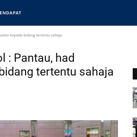
ENDAPAT
ualan kepada bidang tertentu sahaja
 : Pantau, had
bidang tertentu sahaja