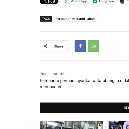
WhatsApp
Telegram
Pr
TAGS
keracunan metanol sabah
Share
Previous article
Pembantu peribadi syarikat antarabangsa did
membunuh
RE