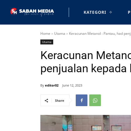
KATEGORI
P
Home
Utama
Keracunan Metanol : Pantau, had penj
Utama
Keracunan Metanol
penjualan kepada 
By
editor02
June 12, 2023
Share