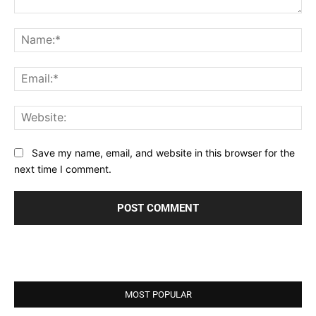
Comment:
Na
Ema
Web
Save my name, email, and website in this browser for the
next time I comment.
MOST POPULAR