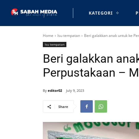
KATEGORI
P
Home
Isu tempatan
Beri galakkan anak untuk ke Pe
Isu tempatan
Beri galakkan ana
Perpustakaan – M
By
editor02
July 9, 2023
Share