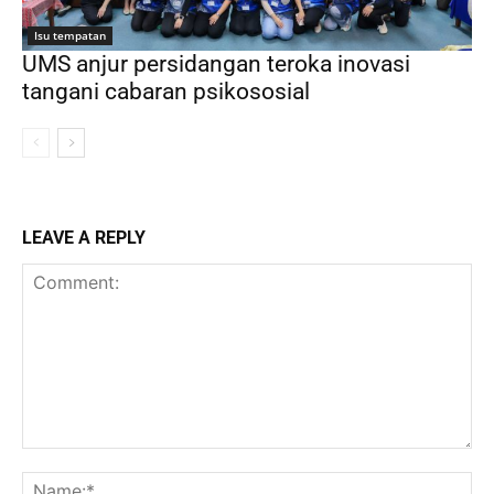
Isu tempatan
UMS anjur persidangan teroka inovasi
tangani cabaran psikososial
LEAVE A REPLY
Comment:
Na