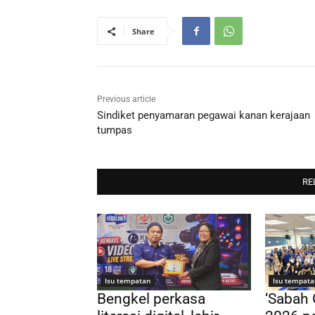
Share
Previous article
Sindiket penyamaran pegawai kanan kerajaan
tumpas
RE
Isu tempatan
Isu tempata
Bengkel perkasa
‘Sabah