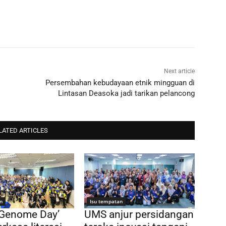
Next article
Persembahan kebudayaan etnik mingguan di
Lintasan Deasoka jadi tarikan pelancong
LATED ARTICLES
n
Isu tempatan
 Genome Day’
UMS anjur persidangan