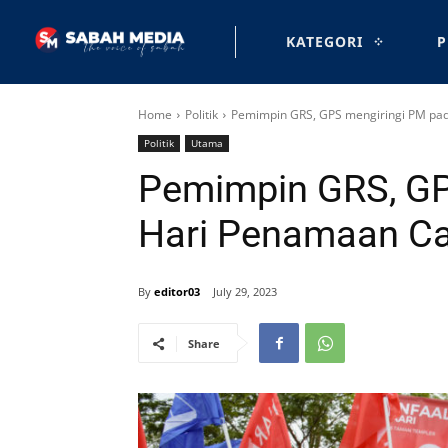
KATEGORI
P
Home
Politik
Pemimpin GRS, GPS mengiringi PM pa
Politik
Utama
Pemimpin GRS, GP
Hari Penamaan Ca
By
editor03
July 29, 2023
Share