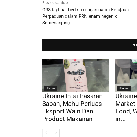
Previous article
GRS isytihar beri sokongan calon Kerajaan
Perpaduan dalam PRN enam negeri di
Semenanjung
RE
Utama
Utama
Ukraine Intai Pasaran
Ukraine
Sabah, Mahu Perluas
Market 
Eksport Wain Dan
Food, 
Product Makanan
in...