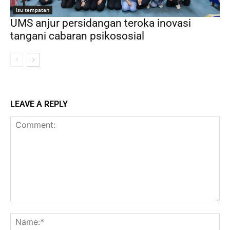
Isu tempatan
UMS anjur persidangan teroka inovasi
tangani cabaran psikososial
LEAVE A REPLY
Comment:
Na