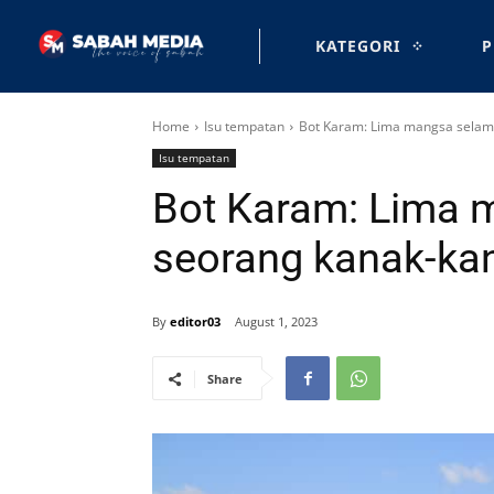
KATEGORI
P
Home
Isu tempatan
Bot Karam: Lima mangsa selama
Isu tempatan
Bot Karam: Lima 
seorang kanak-kan
By
editor03
August 1, 2023
Share