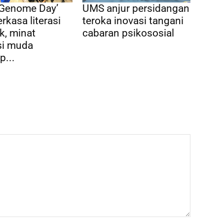
 Genome Day’
UMS anjur persidangan
rkasa literasi
teroka inovasi tangani
k, minat
cabaran psikososial
si muda
p...