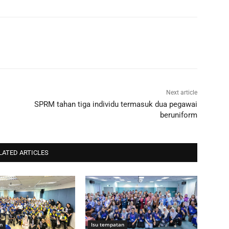
Next article
SPRM tahan tiga individu termasuk dua pegawai
beruniform
LATED ARTICLES
n
Isu tempatan