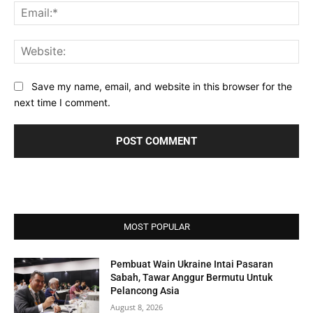
Ema
Web
Save my name, email, and website in this browser for the
next time I comment.
MOST POPULAR
Pembuat Wain Ukraine Intai Pasaran
Sabah, Tawar Anggur Bermutu Untuk
Pelancong Asia
August 8, 2026