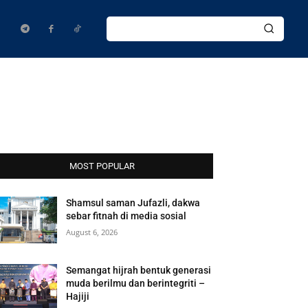
MOST POPULAR
Shamsul saman Jufazli, dakwa
sebar fitnah di media sosial
August 6, 2026
Semangat hijrah bentuk generasi
muda berilmu dan berintegriti –
Hajiji