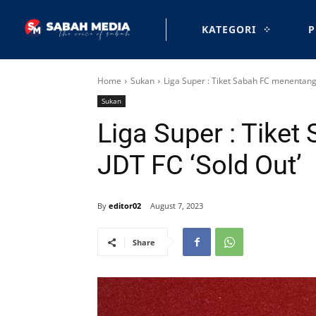
KATEGORI
P
Home
Sukan
Liga Super : Tiket Sabah FC menentang 
Sukan
Liga Super : Tike
JDT FC ‘Sold Out’
By
editor02
August 7, 2023
Share