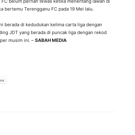
h FC belum pernah tewas ketika menentang lawan di
tika bertemu Terengganu FC pada 19 Mei lalu.
i berada di kedudukan kelima carta liga dengan
ding JDT yang berada di puncak liga dengan rekod
uper musim ini. –
SABAH MEDIA
int