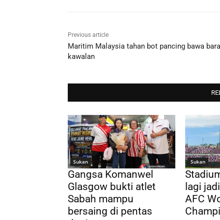
Previous article
Maritim Malaysia tahan bot pancing bawa bar
kawalan
RE
Sukan
Sukan
Gangsa Komanwel
Stadium
Glasgow bukti atlet
lagi ja
Sabah mampu
AFC Wo
bersaing di pentas
Champi