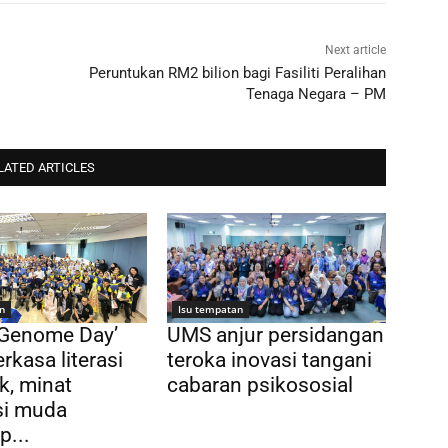
Next article
Peruntukan RM2 bilion bagi Fasiliti Peralihan
Tenaga Negara – PM
LATED ARTICLES
n
Isu tempatan
 Genome Day’
UMS anjur persidangan
rkasa literasi
teroka inovasi tangani
k, minat
cabaran psikososial
si muda
p...