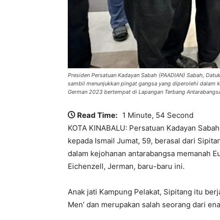
Presiden Persatuan Kadayan Sabah (PAADIAN) Sabah, Datuk
sambil menunjukkan pingat gangsa yang diperolehi dalam 
German 2023 bertempat di Lapangan Terbang Antarabangsa 
Read Time:
1 Minute, 54 Second
KOTA KINABALU: Persatuan Kadayan Sabah 
kepada Ismail Jumat, 59, berasal dari Sip
dalam kejohanan antarabangsa memanah Eur
Eichenzell, Jerman, baru-baru ini.
Anak jati Kampung Pelakat, Sipitang itu be
Men’ dan merupakan salah seorang dari ena