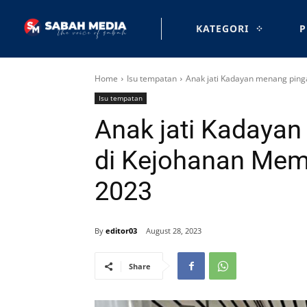
KATEGORI
P
Home
Isu tempatan
Anak jati Kadayan menang pin
Isu tempatan
Anak jati Kadaya
di Kejohanan Me
2023
By
editor03
August 28, 2023
Share