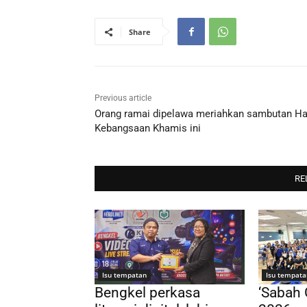
Share
Previous article
Orang ramai dipelawa meriahkan sambutan Ha
Kebangsaan Khamis ini
RE
Isu tempatan
Isu tempata
Bengkel perkasa
‘Sabah