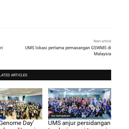
Next article
ri
UMS lokasi pertama pemasangan GSWMS di
Malaysia
LATED ARTICLES
n
Isu tempatan
 Genome Day’
UMS anjur persidangan