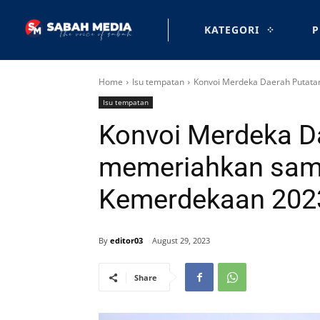
KATEGORI
P
Home
Isu tempatan
Konvoi Merdeka Daerah Putat
Isu tempatan
Konvoi Merdeka D
memeriahkan sam
Kemerdekaan 202
By
editor03
August 29, 2023
Share