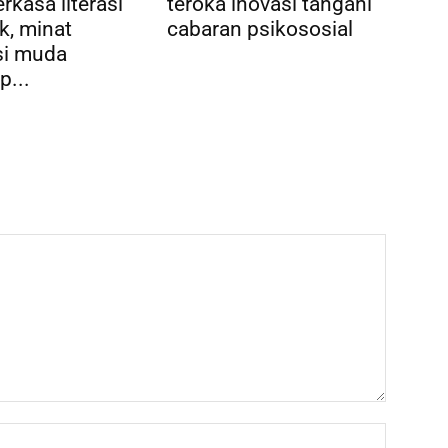
rkasa literasi
teroka inovasi tangani
k, minat
cabaran psikososial
si muda
p...
Name:*