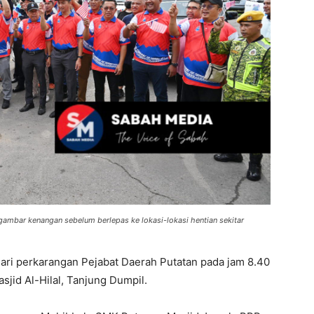
bar kenangan sebelum berlepas ke lokasi-lokasi hentian sekitar
ri perkarangan Pejabat Daerah Putatan pada jam 8.40
sjid Al-Hilal, Tanjung Dumpil.