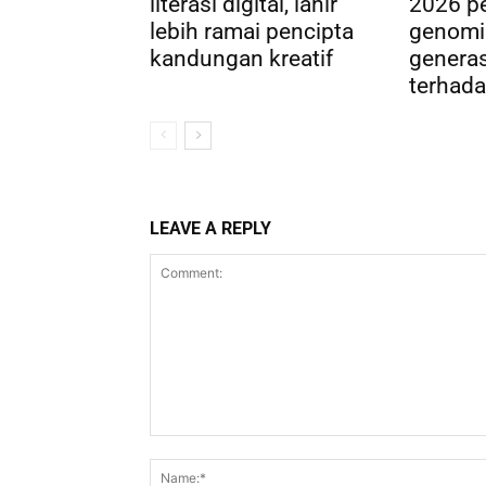
literasi digital, lahir
2026 pe
lebih ramai pencipta
genomi
kandungan kreatif
genera
terhada
LEAVE A REPLY
Comment: