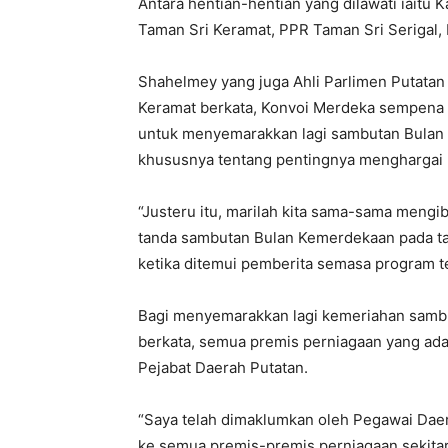
Antara hentian-hentian yang dilawati iait
Taman Sri Keramat, PPR Taman Sri Serigal,
Shahelmey yang juga Ahli Parlimen Putata
Keramat berkata, Konvoi Merdeka sempena 
untuk menyemarakkan lagi sambutan Bulan
khususnya tentang pentingnya menghargai
“Justeru itu, marilah kita sama-sama mengi
tanda sambutan Bulan Kemerdekaan pada ta
ketika ditemui pemberita semasa program t
Bagi menyemarakkan lagi kemeriahan samb
berkata, semua premis perniagaan yang ada 
Pejabat Daerah Putatan.
“Saya telah dimaklumkan oleh Pegawai Daer
ke semua premis-premis perniagaan sekitar