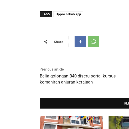
TAGS
Uppm sabah gaji
Share
Previous article
Belia golongan B40 diseru sertai kursus
kemahiran anjuran kerajaan
RE