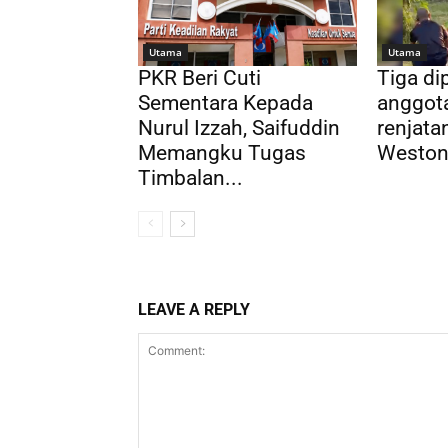
Utama
Utama
PKR Beri Cuti
Tiga di
Sementara Kepada
anggota
Nurul Izzah, Saifuddin
renjatan
Memangku Tugas
Westo
Timbalan...
LEAVE A REPLY