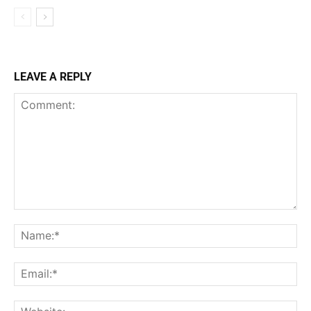
LEAVE A REPLY
Comment:
Na
Ema
Web