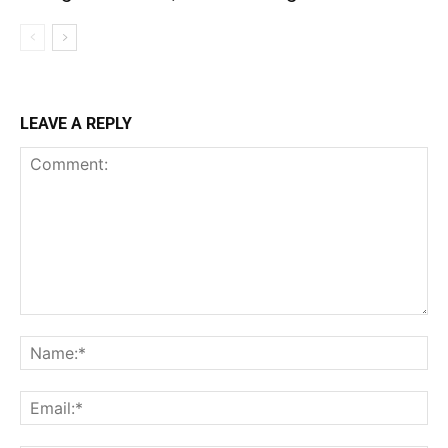
LEAVE A REPLY
Comment:
Na
Ema