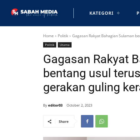
KATEGORI
P
Home
Politik
Gagasan Rakyat Bahagian Sulaman benta
Politik
Utama
Gagasan Rakyat B
bentang usul teru
gerakan guling ke
By
editor03
October 2, 2023
Share