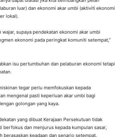
nya dapat diatasi jika kita seimbangkan pelan
laburan luar) dan ekonomi akar umbi (aktiviti ekonomi
 lokal).
an wajar, supaya pendekatan ekonomi akar umbi
egmen ekonomi pada peringkat komuniti setempat,”
abkan isu pertumbuhan dan pelaburan ekonomi tetapi
patan.
emiskinan tegar perlu memfokuskan kepada
an mengenal pasti keperluan akar umbi bagi
engan golongan yang kaya.
ekatan yang dibuat Kerajaan Persekutuan tidak
sti berfokus dan menjurus kepada kumpulan sasar,
h berasaskan keadaan dan senario setempat.