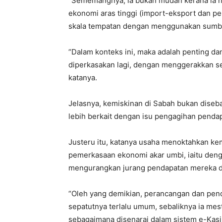
“Sememangnya, ia bukan mudah kerana ia ha
ekonomi aras tinggi (import-eksport dan pe
skala tempatan dengan menggunakan sumber
“Dalam konteks ini, maka adalah penting d
diperkasakan lagi, dengan menggerakkan s
katanya.
Jelasnya, kemiskinan di Sabah bukan diseb
lebih berkait dengan isu pengagihan penda
Justeru itu, katanya usaha menoktahkan k
pemerkasaan ekonomi akar umbi, iaitu deng
mengurangkan jurang pendapatan mereka d
“Oleh yang demikian, perancangan dan pend
sepatutnya terlalu umum, sebaliknya ia me
sebagaimana disenarai dalam sistem e-Kasi